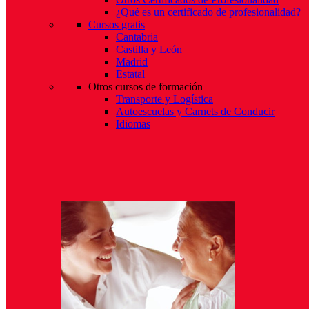
¿Qué es un certificado de profesionalidad?
Cursos gratis
Cantabria
Castilla y León
Madrid
Estatal
Otros cursos de formación
Transporte y Logística
Autoescuelas y Carnets de Conducir
Idiomas