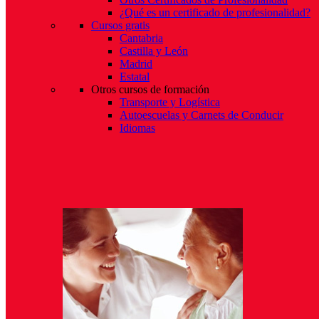
¿Qué es un certificado de profesionalidad?
Cursos gratis
Cantabria
Castilla y León
Madrid
Estatal
Otros cursos de formación
Transporte y Logística
Autoescuelas y Carnets de Conducir
Idiomas