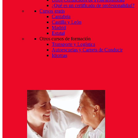
¿Qué es un certificado de profesionalidad?
Cursos gratis
Cantabria
Castilla y León
Madrid
Estatal
Otros cursos de formación
Transporte y Logística
Autoescuelas y Carnets de Conducir
Idiomas