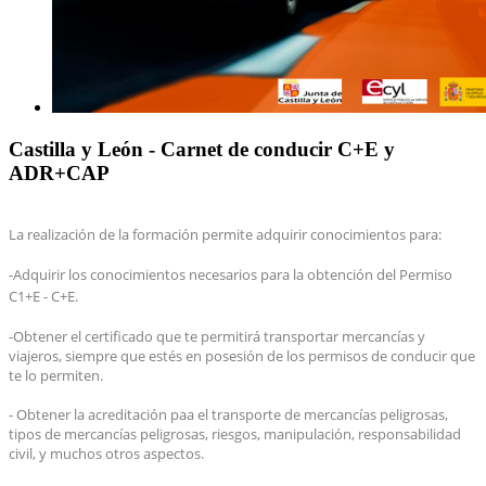
Castilla y León - Carnet de conducir C+E y
ADR+CAP
La realización de la formación permite adquirir conocimientos para:
-
Adquirir los conocimientos necesarios para la obtención del Permiso
C1+E - C+E.
-Obtener el certificado que te permitirá transportar mercancías y
viajeros, siempre que estés en posesión de los permisos de conducir que
te lo permiten.
- Obtener la acreditación paa el transporte de mercancías peligrosas,
tipos de mercancías peligrosas, riesgos, manipulación, responsabilidad
civil, y muchos otros aspectos.